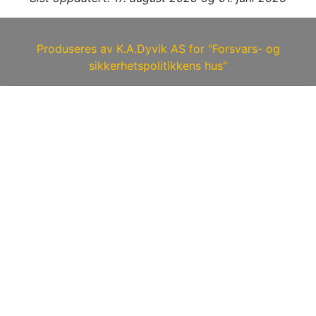
Produseres av K.A.Dyvik AS for "Forsvars- og
sikkerhetspolitikkens hus"