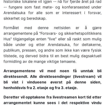
historiske lokalene vil igjen -- nå for fjerde året på rad
-- fungere som fast møte- og konferansested under
Arendalsuka for alle som er interessert i forsvar,
sikkerhet og beredskap.
Formålet med denne nettsiden er å gjøre
arrangementene på "Forsvars- og sikkerhetspolitikkens
Hus" tilgjengelige enten "live" eller så raskt som mulig
både under og etter Arendalsuka, for deltakerne,
publikum, pressen, og andre som ikke kan være fysisk
tilstede, og derved bidra til en best mulig dagsaktuell
formidling av de mange viktige temaene.
Arrangementene vil med noen få unntak bli
direktesendt. Alle direktesendinger (livestream) vil
bli vist i vindueene øverst på denne siden,
henholdsvis fra 2. etasje og fra 3. etasje.
Deretter vil opptakene fra livestreamen kort tid etter
arrangementet kunne sees i det respektive vindu